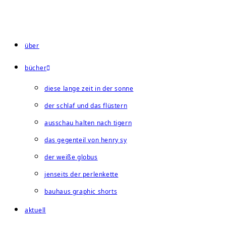
Zum
Inhalt
springen
über
bücher
diese lange zeit in der sonne
der schlaf und das flüstern
ausschau halten nach tigern
das gegenteil von henry sy
der weiße globus
jenseits der perlenkette
bauhaus graphic shorts
aktuell