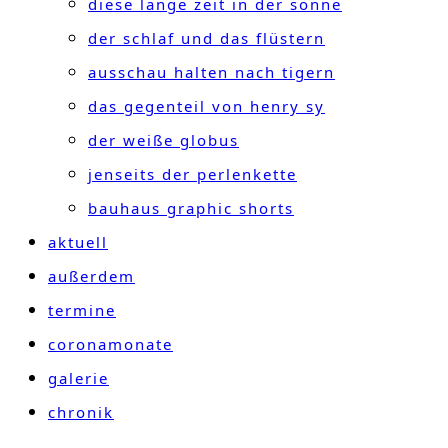
diese lange zeit in der sonne
der schlaf und das flüstern
ausschau halten nach tigern
das gegenteil von henry sy
der weiße globus
jenseits der perlenkette
bauhaus graphic shorts
aktuell
außerdem
termine
coronamonate
galerie
chronik