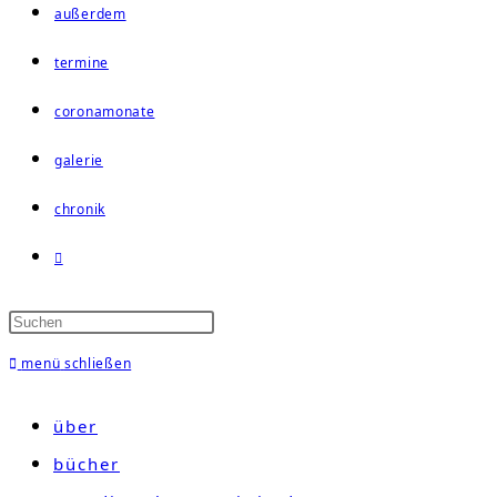
außerdem
termine
coronamonate
galerie
chronik
website-
suche
umschalten
menü
schließen
über
bücher