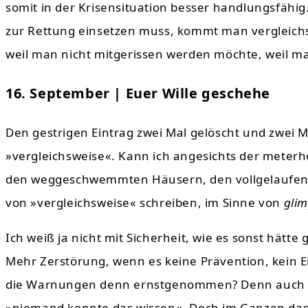
somit in der Krisensituation besser handlungsfähig. 
zur Rettung einsetzen muss, kommt man vergleichs
weil man nicht mitgerissen werden möchte, weil man
16. September | Euer Wille geschehe
Den gestrigen Eintrag zwei Mal gelöscht und zwei M
»vergleichsweise«. Kann ich angesichts der meterh
den weggeschwemmten Häusern, den vollgelaufenen
von »vergleichsweise« schreiben, im Sinne von
glim
Ich weiß ja nicht mit Sicherheit, wie es sonst hä
Mehr Zerstörung, wenn es keine Prävention, kei
die Warnungen denn ernstgenommen? Denn auch di
»niemand konnte das wissen«. Doch im Ganzen das 