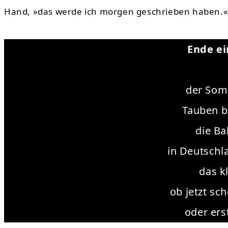
Hand, »das werde ich morgen geschrieben haben.
Ende e
der Som
Tauben b
die B
in Deutschl
das k
ob jetzt sc
oder ers