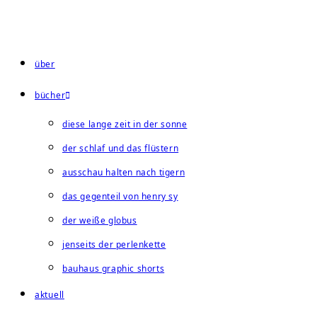
Zum
Inhalt
springen
über
bücher
diese lange zeit in der sonne
der schlaf und das flüstern
ausschau halten nach tigern
das gegenteil von henry sy
der weiße globus
jenseits der perlenkette
bauhaus graphic shorts
aktuell