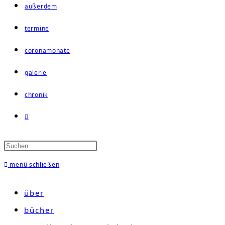
außerdem
termine
coronamonate
galerie
chronik
website-
suche
umschalten
menü
schließen
über
bücher