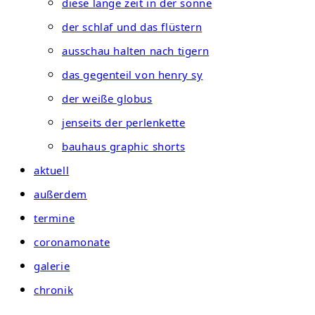
diese lange zeit in der sonne
der schlaf und das flüstern
ausschau halten nach tigern
das gegenteil von henry sy
der weiße globus
jenseits der perlenkette
bauhaus graphic shorts
aktuell
außerdem
termine
coronamonate
galerie
chronik