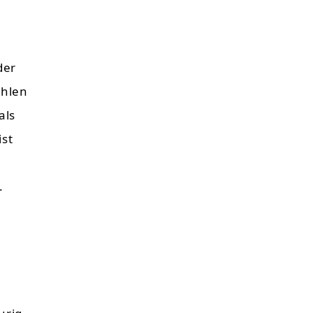
der
ohlen
als
ist
.