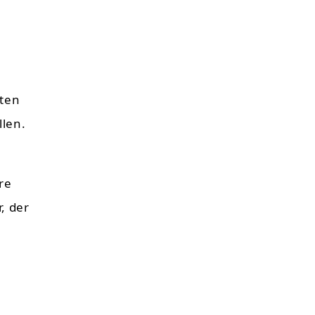
sten
len.
re
, der