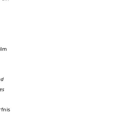
ilm
ed
es
fnis