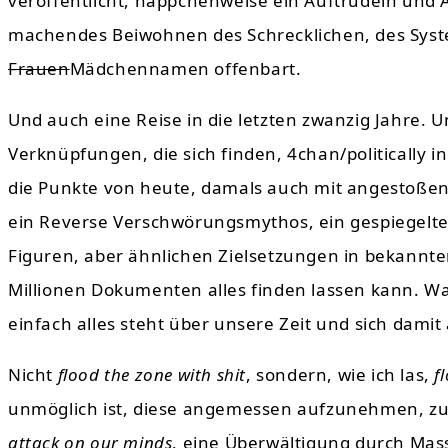
veröffentlicht, häppchenweise ein Auftrudeln und 
machendes Beiwohnen des Schrecklichen, des Sys
Frauen
Mädchennamen offenbart.
Und auch eine Reise in die letzten zwanzig Jahre. U
Verknüpfungen, die sich finden, 4chan/politically in
die Punkte von heute, damals auch mit angestoßen. 
ein Reverse Verschwörungsmythos, ein gespiegeltes
Figuren, aber ähnlichen Zielsetzungen in bekannten
Millionen Dokumenten alles finden lassen kann. Was v
einfach alles steht über unsere Zeit und sich damit a
Nicht
flood the zone with shit
, sondern, wie ich las,
f
unmöglich ist, diese angemessen aufzunehmen, zu
attack on our minds
, eine Überwältigung durch Mass