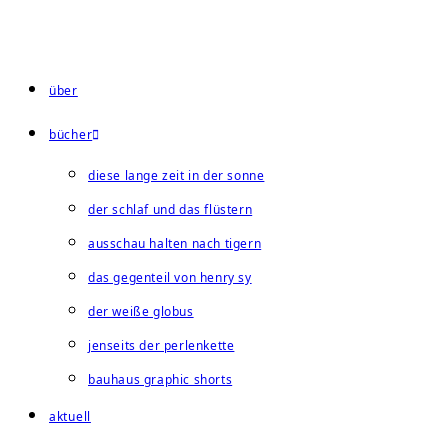
Zum
Inhalt
springen
über
bücher
diese lange zeit in der sonne
der schlaf und das flüstern
ausschau halten nach tigern
das gegenteil von henry sy
der weiße globus
jenseits der perlenkette
bauhaus graphic shorts
aktuell