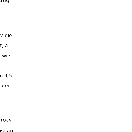
urig
Viele
, all
h wie
n 3,5
n der
DDoS
ist an