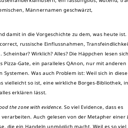
Auseinanderklamüsern, ein fassungslos, wütend, tra
temischen, Männernamen geschwärzt,
nd damit in die Vorgeschichte zu dem, was heute ist. 
correct, russische Einflussnahmen, Transfeindlichkeit
Scheinbar? Wirklich? Alles? Die Häppchen lesen sic
 Pizza-Gate, ein paralleles QAnon, nur mit anderen
 Systemen. Was auch Problem ist: Weil sich in diese
ielleicht so ist, eine wirkliche Borges-Bibliothek, i
lles erklären lässt.
lood the zone with evidence
. So viel Evidence, dass es
 verarbeiten. Auch gelesen von der Metapher einer
e, die ein Handeln unmöglich macht. Weil es so viel 