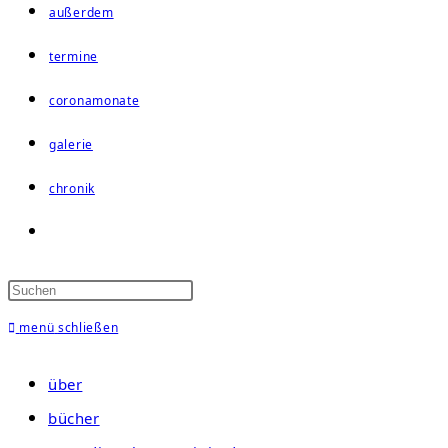
außerdem
termine
coronamonate
galerie
chronik
website-
suche
umschalten
menü
schließen
über
bücher