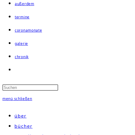
außerdem
termine
coronamonate
galerie
chronik
website-
suche
umschalten
menü
schließen
über
bücher