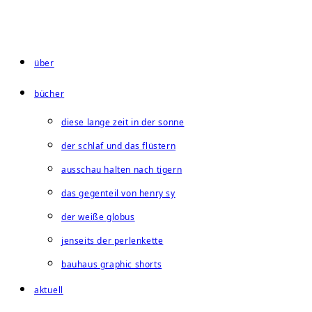
Zum
Inhalt
springen
über
bücher
diese lange zeit in der sonne
der schlaf und das flüstern
ausschau halten nach tigern
das gegenteil von henry sy
der weiße globus
jenseits der perlenkette
bauhaus graphic shorts
aktuell