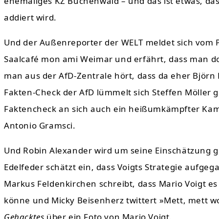
ehemaliges KZ Buchenwald – und das ist etwas, das 
addiert wird.
Und der Außenreporter der WELT meldet sich vom 
Saalcafé mon ami Weimar und erfährt, dass man do
man aus der AfD-Zentrale hört, dass da eher Björn
Fakten-Check der AfD lümmelt sich Steffen Möller ge
Faktencheck an sich auch ein heißumkämpfter Kampf
Antonio Gramsci.
Und Robin Alexander wird um seine Einschätzung ge
Edelfeder schätzt ein, dass Voigts Strategie aufg
Markus Feldenkirchen schreibt, dass Mario Voigt e
könne und Micky Beisenherz twittert »Mett, mett w
Gehacktes
über ein Foto von Mario Voigt.