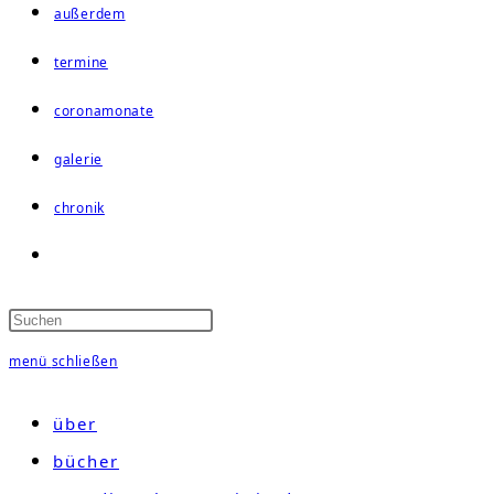
außerdem
termine
coronamonate
galerie
chronik
website-
suche
umschalten
menü
schließen
über
bücher