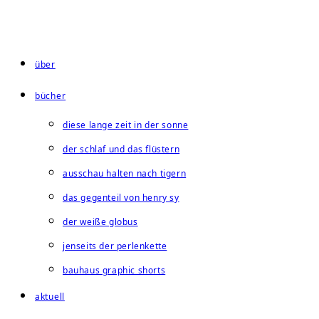
Zum
Inhalt
springen
über
bücher
diese lange zeit in der sonne
der schlaf und das flüstern
ausschau halten nach tigern
das gegenteil von henry sy
der weiße globus
jenseits der perlenkette
bauhaus graphic shorts
aktuell